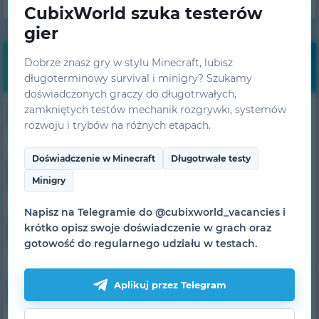
CubixWorld szuka testerów
gier
Dobrze znasz gry w stylu Minecraft, lubisz
Monitorowanie
długoterminowy survival i minigry? Szukamy
doświadczonych graczy do długotrwałych,
72
1.7.10
zamkniętych testów mechanik rozgrywki, systemów
HiTech
rozwoju i trybów na różnych etapach.
1 serwer
z 500
Doświadczenie w Minecraft
Długotrwałe testy
29
1.7.10
SkyTech
Minigry
1 serwer
z 300
Napisz na Telegramie do @cubixworld_vacancies i
81
1.7.10
krótko opisz swoje doświadczenie w grach oraz
TechnoMagic
gotowość do regularnego udziału w testach.
1 serwer
z 750
25
1.7.10
Aplikuj przez Telegram
MagicRPG
1 serwer
z 500