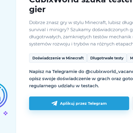
gier
Dobrze znasz gry w stylu Minecraft, lubisz dł
survival i minigry? Szukamy doświadczonych g
długotrwałych, zamkniętych testów mechanik 
systemów rozwoju i trybów na różnych etapach
Doświadczenie w Minecraft
Długotrwałe testy
M
Napisz na Telegramie do @cubixworld_vacanc
opisz swoje doświadczenie w grach oraz got
regularnego udziału w testach.
Aplikuj przez Telegram