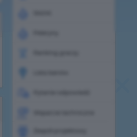
Skórki
Peleryny
Ranking graczy
Lista banów
Pytanie-odpowiedź
Wsparcie techniczne
Zespół projektowy