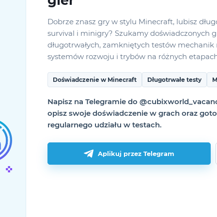
gier
счет проведения сразу несколько боев я за но
 , да и я б и не сказал что турнир затягиваеться .
Dobrze znasz gry w stylu Minecraft, lubisz dł
о сказать два тира/формата/типа/названия(я не
ляет никакой сложности абсолютно , даже с тем
survival i minigry? Szukamy doświadczonych g
е .
długotrwałych, zamkniętych testów mechanik 
systemów rozwoju i trybów na różnych etapach
Doświadczenie w Minecraft
Długotrwałe testy
M
Napisz na Telegramie do @cubixworld_vacanc
opisz swoje doświadczenie w grach oraz got
regularnego udziału w testach.
Aplikuj przez Telegram
ко боев сразу. Можно ставить к проводящему
разными боями. Также за то, чтобы объявлялись
тавили статуи. Можно снова ставить статуи
ти счет побед. Например статуя игрока miwinka-5
ть награду(-ы). Так появится мотивация ходить на
ц таки систем кланов и за каждое призовое место
ет для топ клана по победам на турнире