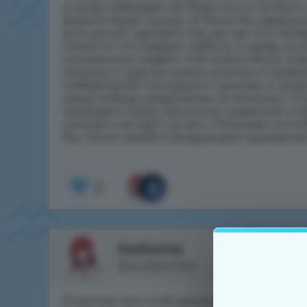
и когда побеждал как будто его и не было
форуме будет лучше, но было бы идеально
есть рынок, сделайте там же где-то в тел
(понятно что каждую субботу и среду, но 
конкретный график чтоб можно было подг
хочешь) и туда же можно вписать и прави
победителей последнего турнира, и суще
какое нибудь разделение на комнаты ( сто
проводить сразу несколько сражений чтоб
многие и не идут на него. Понимаю что в
бы глоток свежего воздуха для турнирной
2
Karbonia
19 lis 2022 23:14
Я против того чтоб менять сам процесс б