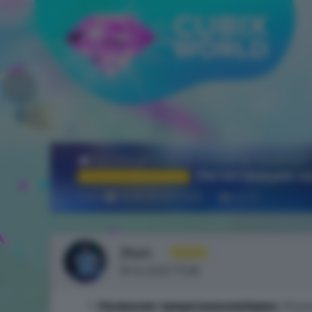
Strona główna
Forum
Pixelmo
Регистрация н
W trakcie rozpatrywania
JIun
19 lis 2022 17:28
2015
JIun
Autor
19 lis 2022 17:28
Название предложения/идеи
: Изм