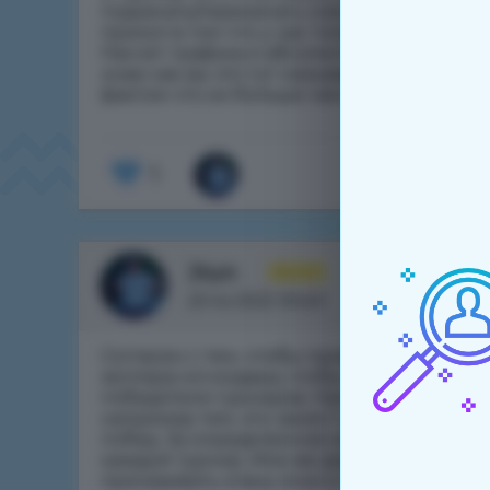
подкачать/перекачать сменить шапку . На
прикол в том что у нас только 1 проводящий
Насчет графика я абсолютно за потому чт
знаю как вы это тут называете) не состав
фактом что их больше чем обычные четыр
1
JIun
Autor
20 lis 2022 00:20
Согласен с тем, чтобы проводили несколь
хелпера-мл.модера, чтобы те следили за 
победители турниров. Например раньше с
например тем, кто занял 1-ое место и вес
побед. За определенное кол-во побед дава
каждый турнир. Или же доработать наконе
присваивать клану очки и так же вести сч