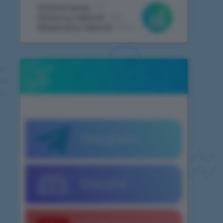
Online teraz:
171
Dzienny rekord:
418
Absolutny rekord:
2062
Media społecznościowe
Telegram
Discord