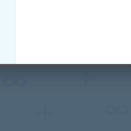
owiadać w tym wątku.