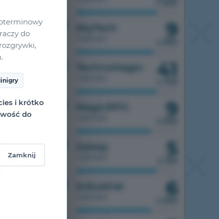
z 500
ugoterminowy
9
1.7.10
SkyTech
raczy do
1 serwer
z 300
rozgrywki,
.
41
1.7.10
TechnoMagic
1 serwer
inigry
z 750
9
ies i krótko
1.7.10
MagicRPG
owość do
1 serwer
z 500
5
1.7.10
Galaxy
Zamknij
1 serwer
z 100
6
1.7.10
Industrial
1 serwer
z 300