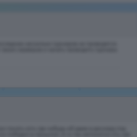
последние несколько турниров не проводятся.
своих серверов и начать проводить турниры
хо писать хоть где нибудь мб даже в дискорд под
о победил в прошлом. А то так непонятно кто, как