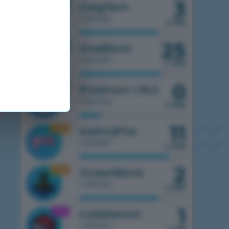
3
1.7.10
GregTech
1 serwer
z 150
25
1.7.10
OneBlock
1 serwer
z 750
0
1.16.5
Pixelmon 1.16.5
1 serwer
z 100
11
1.16.5
IceAndFire
1 serwer
z 100
2
1.16.5
OceanBlock
1 serwer
z 100
1
1.21.1
Cobblemon
1 serwer