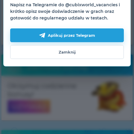
Napisz na Telegramie do @cubixworld_vacancies i
krótko opisz swoje doświadczenie w grach oraz
Wsparcie techniczne
gotowość do regularnego udziału w testach.
Zespół projektowy
Aplikuj przez Telegram
Zamknij
Darmowe bonusy
Otrzymuj codzienne
bonusy!
UZYSKAJ