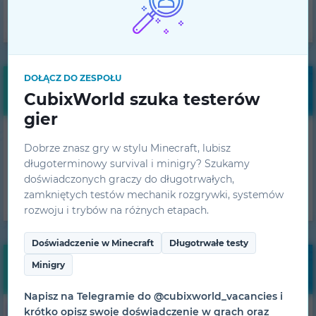
Zespół projektowy
DOŁĄCZ DO ZESPOŁU
Darmowe bonusy
CubixWorld szuka testerów
gier
Otrzymuj codzienne
Dobrze znasz gry w stylu Minecraft, lubisz
bonusy!
długoterminowy survival i minigry? Szukamy
doświadczonych graczy do długotrwałych,
UZYSKAJ
zamkniętych testów mechanik rozgrywki, systemów
rozwoju i trybów na różnych etapach.
Doświadczenie w Minecraft
Długotrwałe testy
Minigry
Monitorowanie
Napisz na Telegramie do @cubixworld_vacancies i
1.7.10
krótko opisz swoje doświadczenie w grach oraz
HiTech