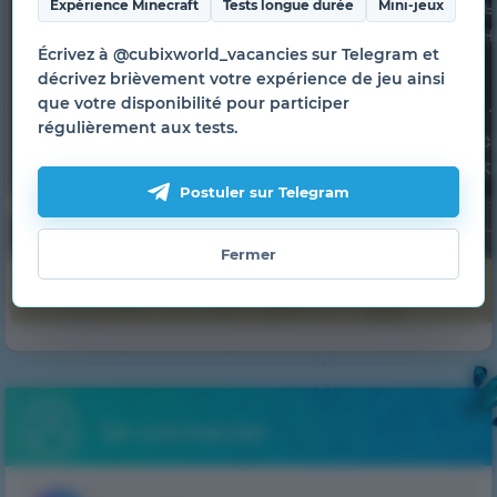
Expérience Minecraft
Tests longue durée
Mini-jeux
Écrivez à @cubixworld_vacancies sur Telegram et
décrivez brièvement votre expérience de jeu ainsi
que votre disponibilité pour participer
régulièrement aux tests.
Postuler sur Telegram
Fermer
Se connecter