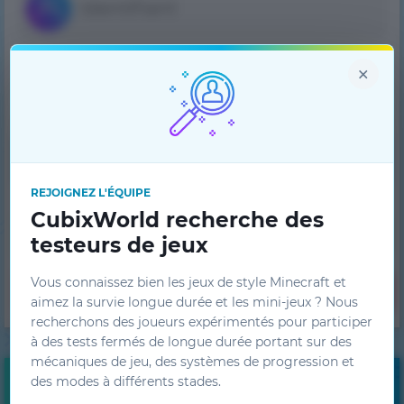
×
Se connecter
REJOIGNEZ L'ÉQUIPE
CubixWorld recherche des
Inscription
testeurs de jeux
Vous connaissez bien les jeux de style Minecraft et
Mot de passe oublié
aimez la survie longue durée et les mini-jeux ? Nous
recherchons des joueurs expérimentés pour participer
à des tests fermés de longue durée portant sur des
mécaniques de jeu, des systèmes de progression et
des modes à différents stades.
Navigation