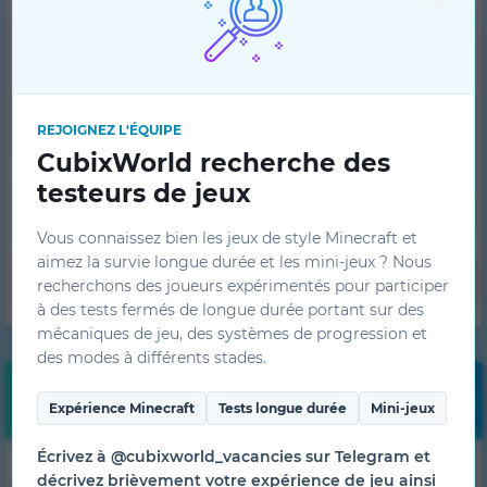
Se connecter
REJOIGNEZ L'ÉQUIPE
CubixWorld recherche des
testeurs de jeux
Inscription
Vous connaissez bien les jeux de style Minecraft et
aimez la survie longue durée et les mini-jeux ? Nous
Mot de passe oublié
recherchons des joueurs expérimentés pour participer
à des tests fermés de longue durée portant sur des
mécaniques de jeu, des systèmes de progression et
des modes à différents stades.
Navigation
Expérience Minecraft
Tests longue durée
Mini-jeux
Écrivez à @cubixworld_vacancies sur Telegram et
Télécharger le lanceur
décrivez brièvement votre expérience de jeu ainsi