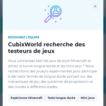
Équipe du projet
×
Bonus gratuits
REJOIGNEZ L'ÉQUIPE
Obtenez des bonus
CubixWorld recherche des
quotidiens !
testeurs de jeux
OBTENIR
Vous connaissez bien les jeux de style Minecraft et
aimez la survie longue durée et les mini-jeux ? Nous
recherchons des joueurs expérimentés pour participer
à des tests fermés de longue durée portant sur des
mécaniques de jeu, des systèmes de progression et
Monitoring
des modes à différents stades.
84
Expérience Minecraft
Tests longue durée
Mini-jeux
1.7.10
HiTech