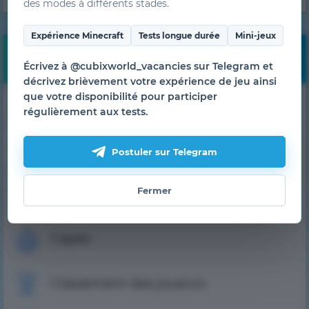
des modes à différents stades.
Expérience Minecraft
Tests longue durée
Mini-jeux
Navigation
Écrivez à @cubixworld_vacancies sur Telegram et
décrivez brièvement votre expérience de jeu ainsi
que votre disponibilité pour participer
Télécharger le lanceur
régulièrement aux tests.
Mods
Postuler sur Telegram
Fermer
Skins
Capes
Classement des joueurs