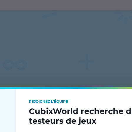
REJOIGNEZ L'ÉQUIPE
CubixWorld recherche d
testeurs de jeux