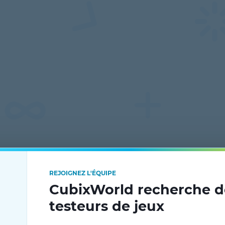
REJOIGNEZ L'ÉQUIPE
CubixWorld recherche d
testeurs de jeux