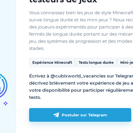
Vous connaissez bien les jeux de style Minecraf
survie longue durée et les mini-jeux ? Nous re
des joueurs expérimentés pour participer à des
fermés de longue durée portant sur des méca
jeu, des systèmes de progression et des modes 
stades.
Expérience Minecraft
Tests longue durée
Mini-j
Écrivez à @cubixworld_vacancies sur Telegra
décrivez brièvement votre expérience de jeu a
votre disponibilité pour participer régulièrem
tests.
Postuler sur Telegram