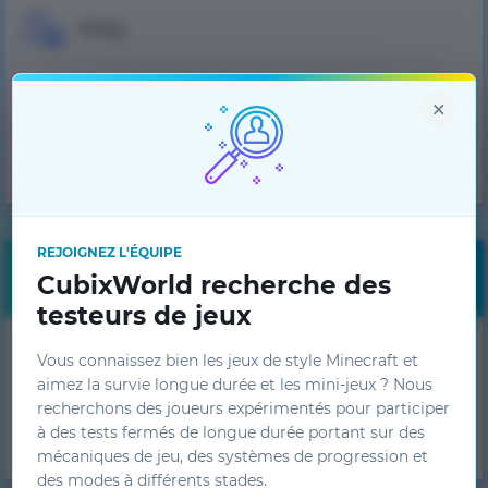
FAQ
Support technique
×
Équipe du projet
REJOIGNEZ L'ÉQUIPE
Bonus gratuits
CubixWorld recherche des
testeurs de jeux
Obtenez des bonus
Vous connaissez bien les jeux de style Minecraft et
quotidiens !
aimez la survie longue durée et les mini-jeux ? Nous
recherchons des joueurs expérimentés pour participer
OBTENIR
à des tests fermés de longue durée portant sur des
mécaniques de jeu, des systèmes de progression et
des modes à différents stades.