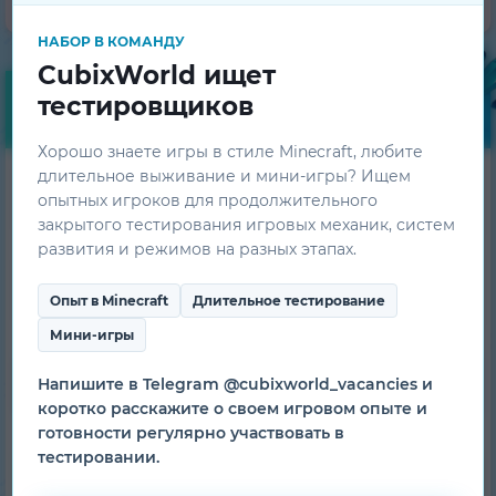
НАБОР В КОМАНДУ
CubixWorld ищет
тестировщиков
Авторизация
Хорошо знаете игры в стиле Minecraft, любите
длительное выживание и мини-игры? Ищем
опытных игроков для продолжительного
закрытого тестирования игровых механик, систем
развития и режимов на разных этапах.
Опыт в Minecraft
Длительное тестирование
Мини-игры
Войти
Напишите в Telegram @cubixworld_vacancies и
коротко расскажите о своем игровом опыте и
готовности регулярно участвовать в
тестировании.
Регистрация