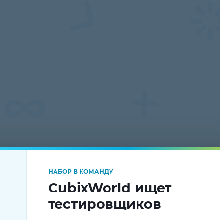
НАБОР В КОМАНДУ
CubixWorld ищет
тестировщиков