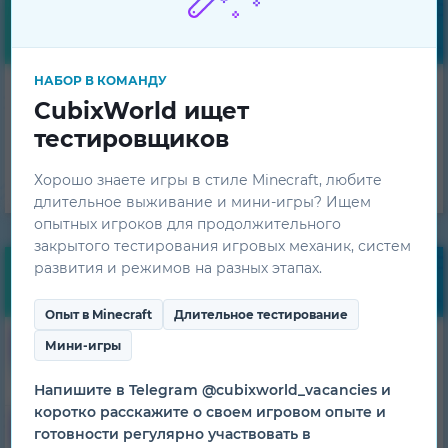
Бесплатные бонусы
НАБОР В КОМАНДУ
Получай ежедневные
CubixWorld ищет
бонусы!
тестировщиков
ПОЛУЧИТЬ
Хорошо знаете игры в стиле Minecraft, любите
длительное выживание и мини-игры? Ищем
опытных игроков для продолжительного
закрытого тестирования игровых механик, систем
развития и режимов на разных этапах.
Мониторинг
Опыт в Minecraft
Длительное тестирование
9
1.7.10
HiTech
Мини-игры
1 сервер
из 500
Напишите в Telegram @cubixworld_vacancies и
коротко расскажите о своем игровом опыте и
1
1.7.10
SkyTech
готовности регулярно участвовать в