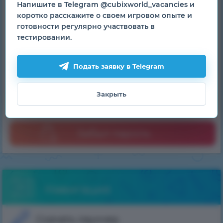
Напишите в Telegram @cubixworld_vacancies и
коротко расскажите о своем игровом опыте и
готовности регулярно участвовать в
тестировании.
Войти
Подать заявку в Telegram
Закрыть
Регистрация
Забыл пароль
Навигация
Скачать лаунчер