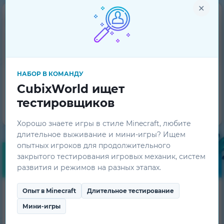
×
maks245
написал в обсуждении
_NightDragon_ лучший
30 апр. 2025 г., 11:38
НАБОР В КОМАНДУ
Ваш никнейм, сервер
:maks245 techomagic 1
CubixWorld ищет
Никнейм члена персонала
: _NightDragon_
тестировщиков
Чем он вам помог
:помог разобратся с
пропажей боссов
Хорошо знаете игры в стиле Minecraft, любите
длительное выживание и мини-игры? Ищем
опытных игроков для продолжительного
закрытого тестирования игровых механик, систем
Авторизация
развития и режимов на разных этапах.
Опыт в Minecraft
Длительное тестирование
Мини-игры