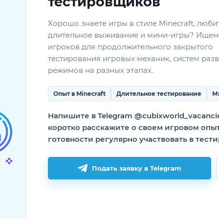
тестировщиков
Хорошо знаете игры в стиле Minecraft, люби
длительное выживание и мини-игры? Ищем
игроков для продолжительного закрытого
тестирования игровых механик, систем разв
режимов на разных этапах.
Опыт в Minecraft
Длительное тестирование
М
Напишите в Telegram @cubixworld_vacanci
коротко расскажите о своем игровом опы
готовности регулярно участвовать в тест
Подать заявку в Telegram