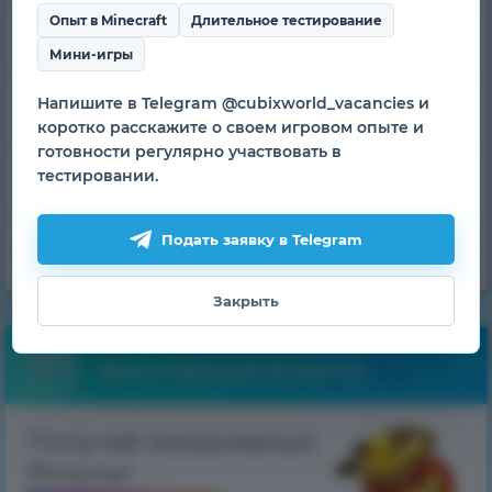
Опыт в Minecraft
Длительное тестирование
Банлист
Мини-игры
Напишите в Telegram @cubixworld_vacancies и
Вопрос-Ответ
коротко расскажите о своем игровом опыте и
готовности регулярно участвовать в
тестировании.
Техническая поддержка
Подать заявку в Telegram
Команда проекта
Закрыть
Бесплатные бонусы
Получай ежедневные
бонусы!