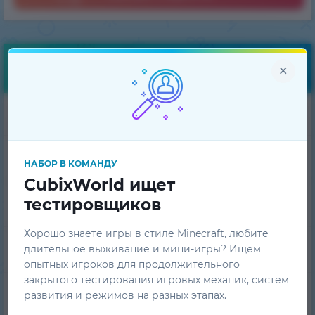
×
Навигация
Скачать лаунчер
Моды
НАБОР В КОМАНДУ
CubixWorld ищет
тестировщиков
Скины
Хорошо знаете игры в стиле Minecraft, любите
длительное выживание и мини-игры? Ищем
Плащи
опытных игроков для продолжительного
закрытого тестирования игровых механик, систем
Рейтинг игроков
развития и режимов на разных этапах.