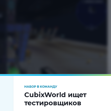
НАБОР В КОМАНДУ
CubixWorld ищет
тестировщиков