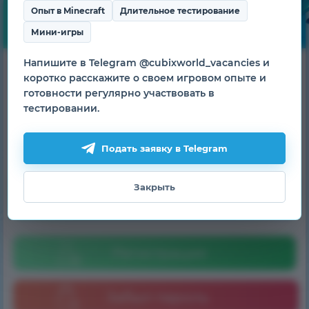
Опыт в Minecraft
Длительное тестирование
Авторизация
Мини-игры
Напишите в Telegram @cubixworld_vacancies и
коротко расскажите о своем игровом опыте и
готовности регулярно участвовать в
тестировании.
Подать заявку в Telegram
Закрыть
Войти
Регистрация
Забыл пароль