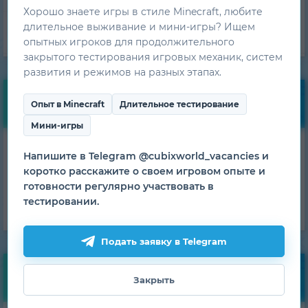
Хорошо знаете игры в стиле Minecraft, любите
длительное выживание и мини-игры? Ищем
Команда проекта
опытных игроков для продолжительного
закрытого тестирования игровых механик, систем
развития и режимов на разных этапах.
Бесплатные бонусы
Опыт в Minecraft
Длительное тестирование
Мини-игры
Получай ежедневные
Напишите в Telegram @cubixworld_vacancies и
бонусы!
коротко расскажите о своем игровом опыте и
готовности регулярно участвовать в
ПОЛУЧИТЬ
тестировании.
Подать заявку в Telegram
Мониторинг
Закрыть