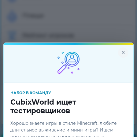
Плащи
Рейтинг игроков
×
Банлист
Вопрос-Ответ
НАБОР В КОМАНДУ
Техническая поддержка
CubixWorld ищет
тестировщиков
Команда проекта
Хорошо знаете игры в стиле Minecraft, любите
длительное выживание и мини-игры? Ищем
опытных игроков для продолжительного