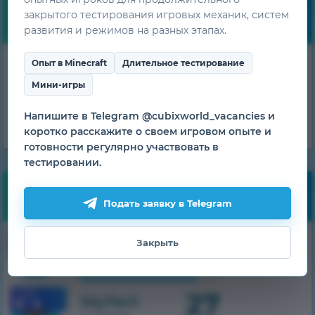
закрытого тестирования игровых механик, систем
Бесплатные бонусы
развития и режимов на разных этапах.
Опыт в Minecraft
Длительное тестирование
Получай ежедневные
бонусы!
Мини-игры
ПОЛУЧИТЬ
Напишите в Telegram @cubixworld_vacancies и
коротко расскажите о своем игровом опыте и
готовности регулярно участвовать в
тестировании.
Мониторинг
Подать заявку в Telegram
55
1.7.10
HiTech
Закрыть
1 сервер
из 500
27
1.7.10
SkyTech