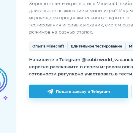
Хорошо знаете игры в стиле Minecraft, люби
ые игры, в том числе майнкрафт.
длительное выживание и мини-игры? Ищем
игроков для продолжительного закрытого
тестирования игровых механик, систем разв
режимов на разных этапах.
 ?
х-трех после полудня.
Опыт в Minecraft
Длительное тестирование
М
оманде ?
Напишите в Telegram @cubixworld_vacanci
коротко расскажите о своем игровом опы
участвовать в жизни и развитии сервера.
готовности регулярно участвовать в тест
 Хелпером ?
м.
Подать заявку в Telegram