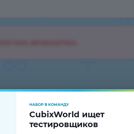
той теме, авторизуйтесь,
НАБОР В КОМАНДУ
CubixWorld ищет
тестировщиков