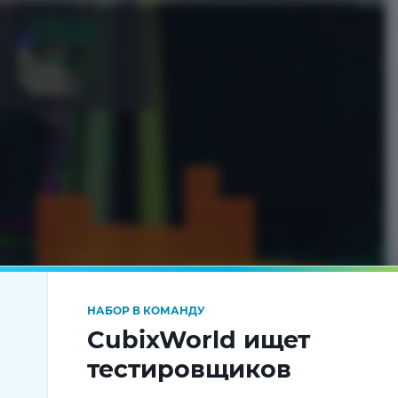
НАБОР В КОМАНДУ
CubixWorld ищет
тестировщиков