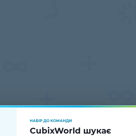
НАБІР ДО КОМАНДИ
CubixWorld шукає