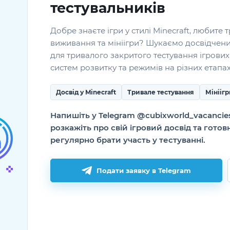
тестувальників
Добре знаєте ігри у стилі Minecraft, любите 
виживання та мініігри? Шукаємо досвідчени
для тривалого закритого тестування ігрових
систем розвитку та режимів на різних етапах
Досвід у Minecraft
Тривале тестування
Мінііг
Напишіть у Telegram @cubixworld_vacancies
розкажіть про свій ігровий досвід та готов
регулярно брати участь у тестуванні.
Подати заявку в Telegram