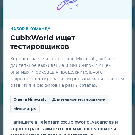
Бесплатные бонусы
НАБОР В КОМАНДУ
CubixWorld ищет
Получай ежедневные
тестировщиков
бонусы!
ПОЛУЧИТЬ
Хорошо знаете игры в стиле Minecraft, любите
длительное выживание и мини-игры? Ищем
опытных игроков для продолжительного
закрытого тестирования игровых механик, систем
развития и режимов на разных этапах.
Мониторинг
Опыт в Minecraft
Длительное тестирование
Мини-игры
57
1.7.10
HiTech
1 сервер
Напишите в Telegram @cubixworld_vacancies и
из 500
коротко расскажите о своем игровом опыте и