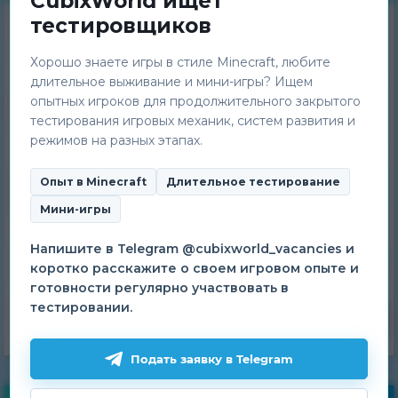
CubixWorld ищет
тестировщиков
Хорошо знаете игры в стиле Minecraft, любите
длительное выживание и мини-игры? Ищем
опытных игроков для продолжительного закрытого
тестирования игровых механик, систем развития и
режимов на разных этапах.
Опыт в Minecraft
Длительное тестирование
Войти
Мини-игры
Напишите в Telegram @cubixworld_vacancies и
Регистрация
коротко расскажите о своем игровом опыте и
готовности регулярно участвовать в
тестировании.
Забыл пароль
Подать заявку в Telegram