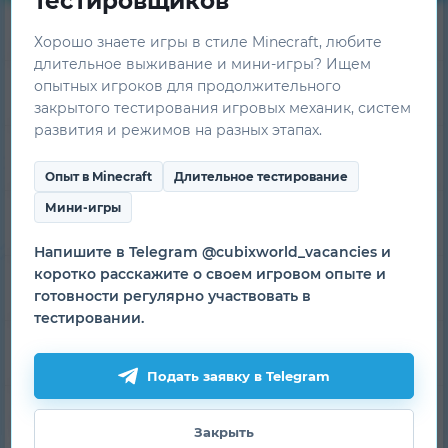
тестировщиков
Скачать лаунчер
Хорошо знаете игры в стиле Minecraft, любите
длительное выживание и мини-игры? Ищем
опытных игроков для продолжительного
Моды
закрытого тестирования игровых механик, систем
развития и режимов на разных этапах.
Скины
Опыт в Minecraft
Длительное тестирование
Мини-игры
Плащи
Напишите в Telegram @cubixworld_vacancies и
коротко расскажите о своем игровом опыте и
Рейтинг игроков
готовности регулярно участвовать в
тестировании.
Банлист
Подать заявку в Telegram
Вопрос-Ответ
Закрыть