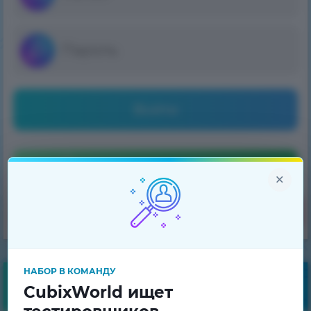
Войти
Регистрация
×
Забыл пароль
НАБОР В КОМАНДУ
Навигация
CubixWorld ищет