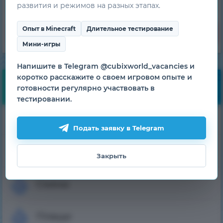
Регистрация
развития и режимов на разных этапах.
Опыт в Minecraft
Длительное тестирование
Забыл пароль
Мини-игры
Напишите в Telegram @cubixworld_vacancies и
коротко расскажите о своем игровом опыте и
Навигация
готовности регулярно участвовать в
тестировании.
Скачать лаунчер
Подать заявку в Telegram
Моды
Закрыть
Скины
Плащи