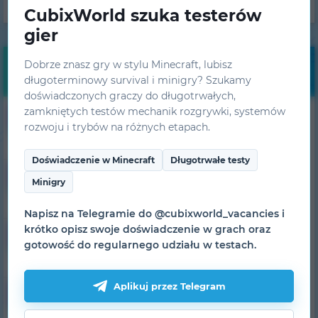
CubixWorld szuka testerów
gier
Dobrze znasz gry w stylu Minecraft, lubisz
Monitorowanie
długoterminowy survival i minigry? Szukamy
doświadczonych graczy do długotrwałych,
47
1.7.10
zamkniętych testów mechanik rozgrywki, systemów
HiTech
rozwoju i trybów na różnych etapach.
1 serwer
z 500
Doświadczenie w Minecraft
Długotrwałe testy
26
1.7.10
SkyTech
Minigry
1 serwer
z 300
Napisz na Telegramie do @cubixworld_vacancies i
66
1.7.10
krótko opisz swoje doświadczenie w grach oraz
TechnoMagic
gotowość do regularnego udziału w testach.
1 serwer
z 750
Aplikuj przez Telegram
24
1.7.10
MagicRPG
1 serwer
z 500