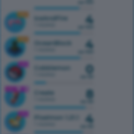
из 100
4
1.16.5
IceAndFire
1 сервер
из 100
4
1.16.5
OceanBlock
1 сервер
из 100
0
1.21.1
Cobblemon
1 сервер
из 50
8
1.21.1
Create
1 сервер
из 50
4
1.21.1
Pixelmon 1.21.1
1 сервер
из 50