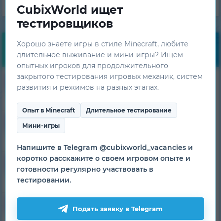
CubixWorld ищет
тестировщиков
Хорошо знаете игры в стиле Minecraft, любите
Мониторинг
длительное выживание и мини-игры? Ищем
опытных игроков для продолжительного
19
закрытого тестирования игровых механик, систем
1.7.10
HiTech
развития и режимов на разных этапах.
1 сервер
из 500
Опыт в Minecraft
Длительное тестирование
8
1.7.10
SkyTech
Мини-игры
1 сервер
из 300
Напишите в Telegram @cubixworld_vacancies и
19
коротко расскажите о своем игровом опыте и
1.7.10
TechnoMagic
готовности регулярно участвовать в
1 сервер
из 750
тестировании.
3
1.7.10
MagicRPG
Подать заявку в Telegram
1 сервер
из 500