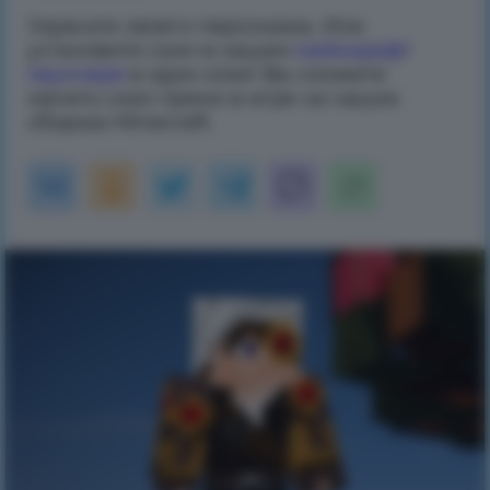
Украсьте своего персонажа. Или
установите скин в нашем
майнкрафт
лаунчере
в один клик! Вы сможете
менять скин прямо в игре на наших
сборках Minecraft.