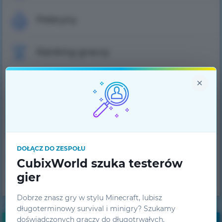
Peleryny
Ranking graczy
×
Lista banów
Pytanie-odpowiedź
Wsparcie techniczne
DOŁĄCZ DO ZESPOŁU
CubixWorld szuka testerów
gier
Zespół projektowy
Dobrze znasz gry w stylu Minecraft, lubisz
długoterminowy survival i minigry? Szukamy
doświadczonych graczy do długotrwałych,