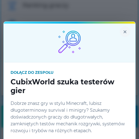
Ranking graczy
Lista banów
×
Pytanie-odpowiedź
Wsparcie techniczne
DOŁĄCZ DO ZESPOŁU
CubixWorld szuka testerów
Zespół projektowy
gier
Dobrze znasz gry w stylu Minecraft, lubisz
długoterminowy survival i minigry? Szukamy
Darmowe bonusy
doświadczonych graczy do długotrwałych,
zamkniętych testów mechanik rozgrywki, systemów
rozwoju i trybów na różnych etapach.
Otrzymuj codzienne