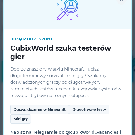
Закрыто
DOŁĄCZ DO ZESPOŁU
CubixWorld szuka testerów
gier
Dobrze znasz gry w stylu Minecraft, lubisz
Logowanie
długoterminowy survival i minigry? Szukamy
doświadczonych graczy do długotrwałych,
zamkniętych testów mechanik rozgrywki, systemów
rozwoju i trybów na różnych etapach.
Doświadczenie w Minecraft
Długotrwałe testy
Minigry
Napisz na Telegramie do @cubixworld_vacancies i