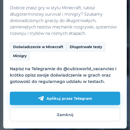
Dobrze znasz gry w stylu Minecraft, lubisz
długoterminowy survival i minigry? Szukamy
doświadczonych graczy do długotrwałych,
zamkniętych testów mechanik rozgrywki, systemów
rozwoju i trybów na różnych etapach.
Doświadczenie w Minecraft
Długotrwałe testy
Minigry
Napisz na Telegramie do @cubixworld_vacancies i
krótko opisz swoje doświadczenie w grach oraz
gotowość do regularnego udziału w testach.
Aplikuj przez Telegram
Zamknij