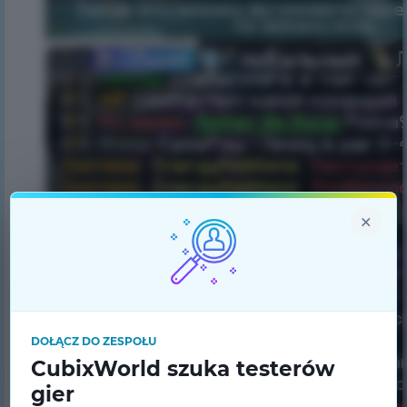
×
DOŁĄCZ DO ZESPOŁU
CubixWorld szuka testerów
gier