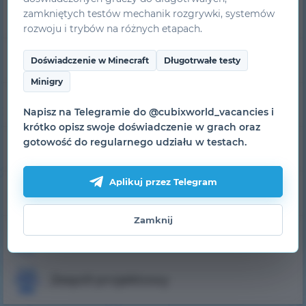
zamkniętych testów mechanik rozgrywki, systemów
Skórki
rozwoju i trybów na różnych etapach.
Peleryny
Doświadczenie w Minecraft
Długotrwałe testy
Minigry
Ranking graczy
Napisz na Telegramie do @cubixworld_vacancies i
krótko opisz swoje doświadczenie w grach oraz
gotowość do regularnego udziału w testach.
Lista banów
Aplikuj przez Telegram
Pytanie-odpowiedź
Zamknij
Wsparcie techniczne
Zespół projektowy