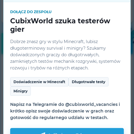
x:-4135 z:1640 y:74
DOŁĄCZ DO ZESPOŁU
Mojolove/Industrial 2
CubixWorld szuka testerów
gier
Dobrze znasz gry w stylu Minecraft, lubisz
Logowanie
długoterminowy survival i minigry? Szukamy
doświadczonych graczy do długotrwałych,
zamkniętych testów mechanik rozgrywki, systemów
rozwoju i trybów na różnych etapach.
Doświadczenie w Minecraft
Długotrwałe testy
Minigry
Napisz na Telegramie do @cubixworld_vacancies i
krótko opisz swoje doświadczenie w grach oraz
Zaloguj się
gotowość do regularnego udziału w testach.