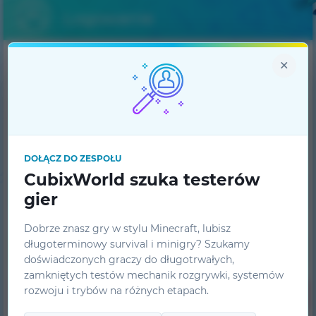
Logowanie
×
DOŁĄCZ DO ZESPOŁU
CubixWorld szuka testerów
Zaloguj się
gier
Dobrze znasz gry w stylu Minecraft, lubisz
długoterminowy survival i minigry? Szukamy
Rejestracja
doświadczonych graczy do długotrwałych,
zamkniętych testów mechanik rozgrywki, systemów
rozwoju i trybów na różnych etapach.
Zapomniałeś hasła?