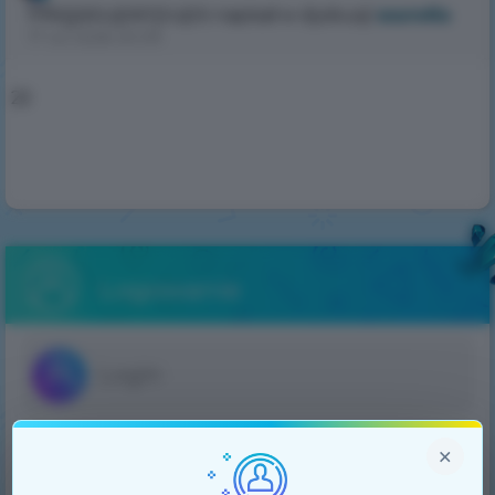
Megasuperpups
napisał w dyskusji
жалоба
17 lut 2026 20:09
22
Logowanie
×