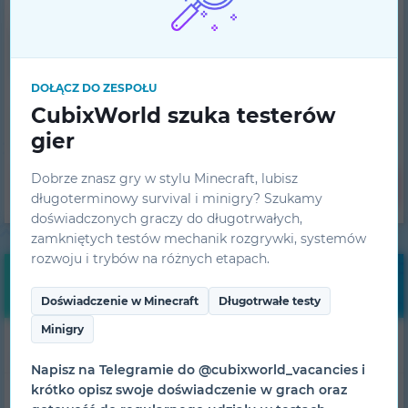
Zaloguj się
DOŁĄCZ DO ZESPOŁU
CubixWorld szuka testerów
Rejestracja
gier
Dobrze znasz gry w stylu Minecraft, lubisz
Zapomniałeś hasła?
długoterminowy survival i minigry? Szukamy
doświadczonych graczy do długotrwałych,
zamkniętych testów mechanik rozgrywki, systemów
rozwoju i trybów na różnych etapach.
Nawigacja
Doświadczenie w Minecraft
Długotrwałe testy
Minigry
Pobierz launcher
Napisz na Telegramie do @cubixworld_vacancies i
krótko opisz swoje doświadczenie w grach oraz
Mody