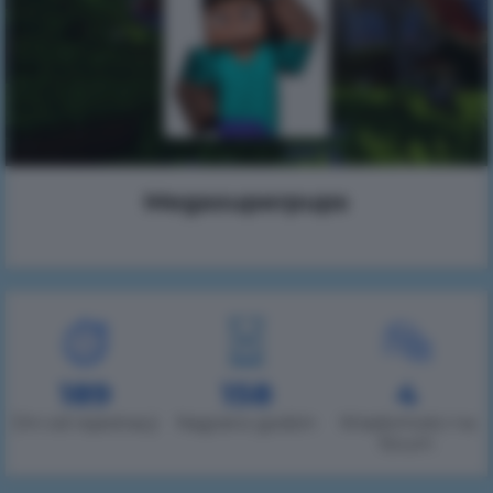
Megasuperpups
189
158
4
Dni od rejestracji
Nagrano godzin
Wiadomości na
forum