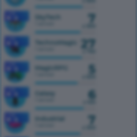
z 500
7
1.7.10
SkyTech
1 serwer
z 300
27
1.7.10
TechnoMagic
1 serwer
z 750
5
1.7.10
MagicRPG
1 serwer
z 500
6
1.7.10
Galaxy
1 serwer
z 100
7
1.7.10
Industrial
1 serwer
z 300