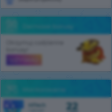
Darmowe bonusy
Otrzymuj codzienne
bonusy!
UZYSKAJ
Monitorowanie
22
1.7.10
HiTech
1 serwer