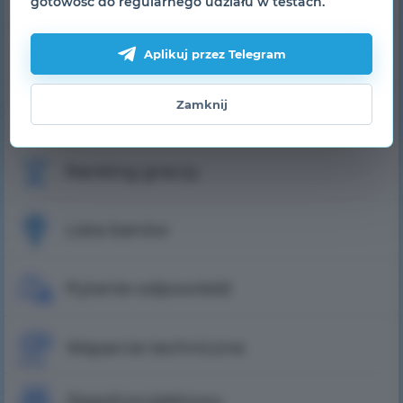
gotowość do regularnego udziału w testach.
Skórki
Aplikuj przez Telegram
Zamknij
Peleryny
Ranking graczy
Lista banów
Pytanie-odpowiedź
Wsparcie techniczne
Zespół projektowy