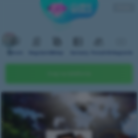
Polski
Forum
Regulamin
Sklep
Serwery
Poradnik
Nagranie
Graj na telefonie