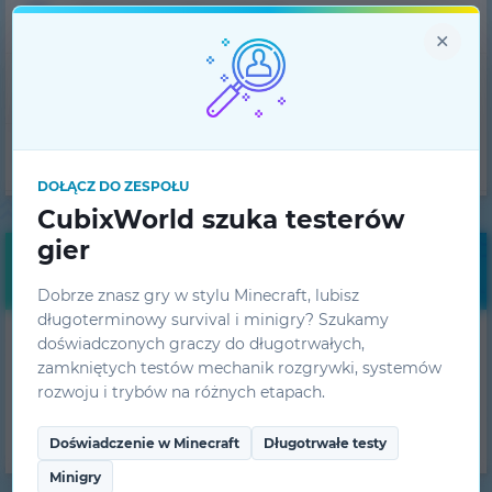
Pytanie-odpowiedź
×
Wsparcie techniczne
Zespół projektowy
DOŁĄCZ DO ZESPOŁU
CubixWorld szuka testerów
gier
Darmowe bonusy
Dobrze znasz gry w stylu Minecraft, lubisz
długoterminowy survival i minigry? Szukamy
Otrzymuj codzienne
doświadczonych graczy do długotrwałych,
zamkniętych testów mechanik rozgrywki, systemów
bonusy!
rozwoju i trybów na różnych etapach.
UZYSKAJ
Doświadczenie w Minecraft
Długotrwałe testy
Minigry