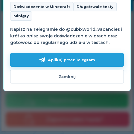
Logowanie
Doświadczenie w Minecraft
Długotrwałe testy
Minigry
Napisz na Telegramie do @cubixworld_vacancies i
krótko opisz swoje doświadczenie w grach oraz
gotowość do regularnego udziału w testach.
Aplikuj przez Telegram
Zaloguj się
Zamknij
Rejestracja
Zapomniałeś hasła?