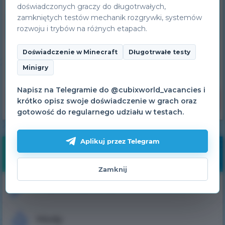
doświadczonych graczy do długotrwałych,
zamkniętych testów mechanik rozgrywki, systemów
Zaloguj się
rozwoju i trybów na różnych etapach.
Doświadczenie w Minecraft
Długotrwałe testy
Rejestracja
Minigry
Napisz na Telegramie do @cubixworld_vacancies i
Zapomniałeś hasła?
krótko opisz swoje doświadczenie w grach oraz
gotowość do regularnego udziału w testach.
Aplikuj przez Telegram
Nawigacja
Zamknij
Pobierz launcher
Mody