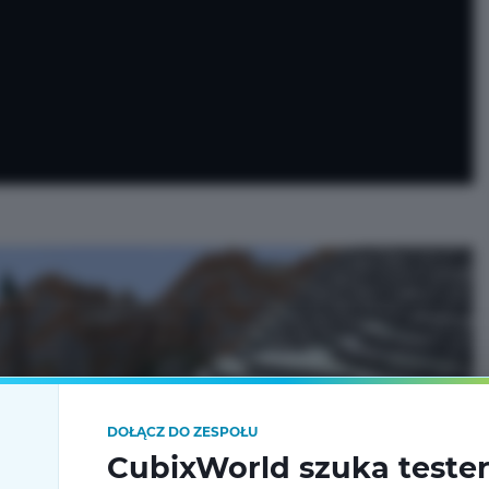
DOŁĄCZ DO ZESPOŁU
CubixWorld szuka teste