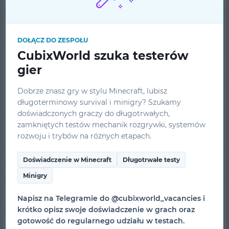
Skórki
DOŁĄCZ DO ZESPOŁU
CubixWorld szuka testerów
Peleryny
gier
Dobrze znasz gry w stylu Minecraft, lubisz
Ranking graczy
długoterminowy survival i minigry? Szukamy
doświadczonych graczy do długotrwałych,
zamkniętych testów mechanik rozgrywki, systemów
Lista banów
rozwoju i trybów na różnych etapach.
Doświadczenie w Minecraft
Długotrwałe testy
Pytanie-odpowiedź
Minigry
Wsparcie techniczne
Napisz na Telegramie do @cubixworld_vacancies i
krótko opisz swoje doświadczenie w grach oraz
gotowość do regularnego udziału w testach.
Zespół projektowy