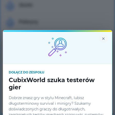
Skórki
Peleryny
×
Ranking graczy
Lista banów
Pytanie-odpowiedź
DOŁĄCZ DO ZESPOŁU
CubixWorld szuka testerów
gier
Wsparcie techniczne
Dobrze znasz gry w stylu Minecraft, lubisz
Zespół projektowy
długoterminowy survival i minigry? Szukamy
doświadczonych graczy do długotrwałych,
zamkniętych testów mechanik rozgrywki, systemów