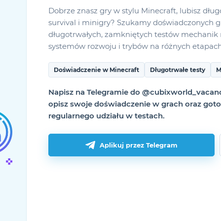
Dobrze znasz gry w stylu Minecraft, lubisz dł
survival i minigry? Szukamy doświadczonych g
długotrwałych, zamkniętych testów mechanik 
systemów rozwoju i trybów na różnych etapach
Doświadczenie w Minecraft
Długotrwałe testy
M
Napisz na Telegramie do @cubixworld_vacanc
opisz swoje doświadczenie w grach oraz got
regularnego udziału w testach.
Aplikuj przez Telegram