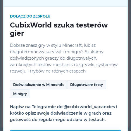
Skórki
DOŁĄCZ DO ZESPOŁU
Peleryny
CubixWorld szuka testerów
gier
Ranking graczy
Dobrze znasz gry w stylu Minecraft, lubisz
długoterminowy survival i minigry? Szukamy
doświadczonych graczy do długotrwałych,
Lista banów
zamkniętych testów mechanik rozgrywki, systemów
rozwoju i trybów na różnych etapach.
Pytanie-odpowiedź
Doświadczenie w Minecraft
Długotrwałe testy
Minigry
Wsparcie techniczne
Napisz na Telegramie do @cubixworld_vacancies i
krótko opisz swoje doświadczenie w grach oraz
Zespół projektowy
gotowość do regularnego udziału w testach.